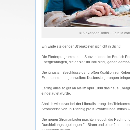
© Alexander Raths – Fotolia.co
Ein Ende steigender Stromkosten ist nicht in Sicht!
Die Förderprogramme und Subventionen im Bereich Ener
Energieanlagen, die derzeit im Bau sind, gehen demnäc
Die jüngsten Beschlüsse der großen Koalition zur Ref
Expertenmeinungen weitere Kostensteigerungen bringe
Es fing alles so gut an als im April 1998 das neue Energ
eingeläutet wurde.
Ähnlich wie zuvor bei der Liberalisierung des Telekom
Strompreise von 19 Pfennig pro Kilowattstunde, mithin 
Die neuen Stromanbieter machten jedoch die Rechnung o
Durchleitungsregelungen für Strom und einer fehlenden