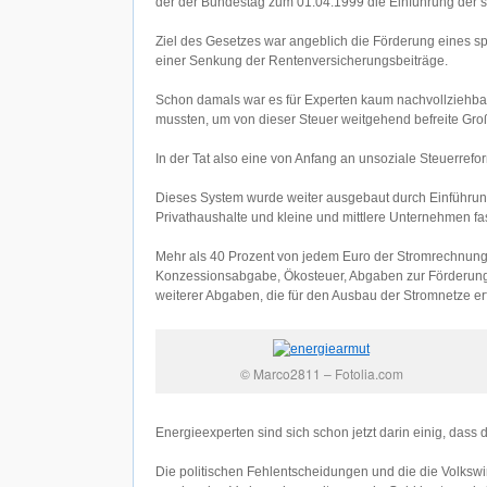
der der Bundestag zum 01.04.1999 die Einführung der so
Ziel des Gesetzes war angeblich die Förderung eines
einer Senkung der Rentenversicherungsbeiträge.
Schon damals war es für Experten kaum nachvollziehba
mussten, um von dieser Steuer weitgehend befreite Gr
In der Tat also eine von Anfang an unsoziale Steuerrefo
Dieses System wurde weiter ausgebaut durch Einführun
Privathaushalte und kleine und mittlere Unternehmen f
Mehr als 40 Prozent von jedem Euro der Stromrechnung
Konzessionsabgabe, Ökosteuer, Abgaben zur Förderung
weiterer Abgaben, die für den Ausbau der Stromnetze erf
© Marco2811 – Fotolia.com
Energieexperten sind sich schon jetzt darin einig, dass d
Die politischen Fehlentscheidungen und die die Volkswi