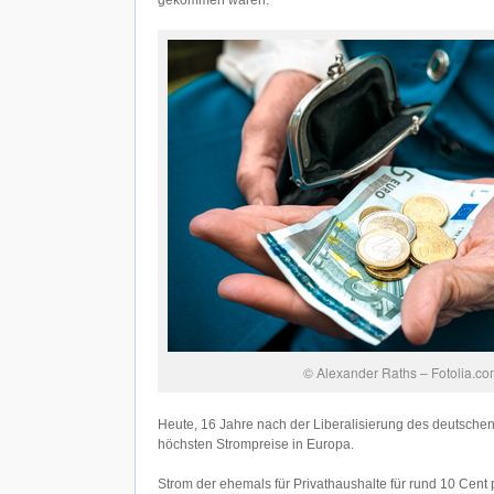
gekommen waren.
© Alexander Raths – Fotolia.co
Heute, 16 Jahre nach der Liberalisierung des deutschen
höchsten Strompreise in Europa.
Strom der ehemals für Privathaushalte für rund 10 Cent