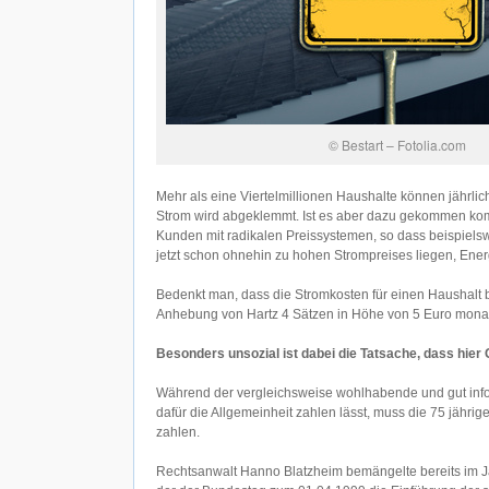
© Bestart – Fotolia.com
Mehr als eine Viertelmillionen Haushalte können jährlic
Strom wird abgeklemmt. Ist es aber dazu gekommen kommt
Kunden mit radikalen Preissystemen, so dass beispiels
jetzt schon ohnehin zu hohen Strompreises liegen, En
Bedenkt man, dass die Stromkosten für einen Haushalt b
Anhebung von Hartz 4 Sätzen in Höhe von 5 Euro monatl
Besonders unsozial ist dabei die Tatsache, dass hier 
Während der vergleichsweise wohlhabende und gut info
dafür die Allgemeinheit zahlen lässt, muss die 75 jähr
zahlen.
Rechtsanwalt Hanno Blatzheim bemängelte bereits im Ja