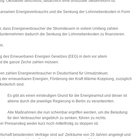
g. Ökosteuer beschloss, tatsächlich eine unsoziale Steuerreform ist.
 sparsamen Energieverbrauchs und die Senkung der Lohnnebenkosten in Form
r, dass Energieverbraucher die Stromsteuern in vollem Umfang zahlen
oßunternehmen dadurch die Senkung der Lohnnebenkosten zu finanzieren.
rm.
g des Erneuerbaren Energien Gesetzes (EEG) in dem vor allem
ast die ganze Zeche zahlen müssen.
en zahlen Energieverbraucher in Deutschland für Umsatzsteuer,
 der erneuerbaren Energien, Förderung der Kraft-Wärme-Kopplung, zuzüglich
orderlich sind.
Es gibt als einen eindeutigen Grund für die Energiearmut und dieser ist
alleine durch die jeweilige Regierung in Berlin zu verantworten.
Alle Maßnahmen die nun scheinbar ergriffen werden, um die Belastung
für den Verbraucher angeblich zu senken, führen zu nichts.
er Preisanstieg weder kurz noch mittelfristig zu stoppen ist.
rtschaft belastenden Verträge sind auf Zeiträume von 20 Jahren angelegt und