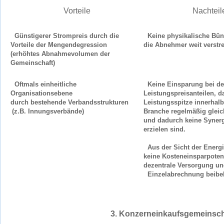
Vorteile
Nachteil
Günstigerer Strompreis durch die
Keine physikalische Bün
Vorteile der Mengendegression
die Abnehmer weit verstre
(erhöhtes Abnahmevolumen der
Gemeinschaft)
Oftmals einheitliche
Keine Einsparung bei d
Organisationsebene
Leistungspreisanteilen, d
durch bestehende Verbandsstrukturen
Leistungsspitze innerhalb
(z.B. Innungsverbände)
Branche regelmäßig gleichz
und dadurch keine Synerg
erzielen sind.
Aus der Sicht der Energi
keine Kosteneinsparpotent
dezentrale Versorgung un
Einzelabrechnung beibeh
3. Konzerneinkaufsgemeinsch