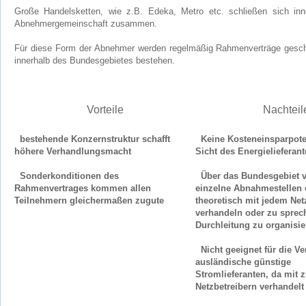
Große Handelsketten, wie z.B. Edeka, Metro etc. schließen sich inne
Abnehmergemeinschaft zusammen.
Für diese Form der Abnehmer werden regelmäßig Rahmenverträge geschl
innerhalb des Bundesgebietes bestehen.
Vorteile
Nachteil
bestehende Konzernstruktur schafft
Keine Kosteneinsparpoten
höhere Verhandlungsmacht
Sicht des Energielieferan
Sonderkonditionen des
Über das Bundesgebiet v
Rahmenvertrages kommen allen
einzelne Abnahmestellen e
Teilnehmern gleichermaßen zugute
theoretisch mit jedem Net
verhandeln oder zu sprec
Durchleitung zu organisie
Nicht geeignet für die V
ausländische günstige
Stromlieferanten, da mit z
Netzbetreibern verhandel