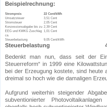
B
eispielrechnung:
Strompreis
22 Cent/kWh
Umsatzsteuer
3,51 Cent
Stromsteuer
2,05 Cent
Konzessionsabgabe bis zu
2,39 Cent
EEG und KWKG Zuschlag
1,01 Cent
ca.
Steuerbelastung
9,05 Cent/kWh
Steuerbelastung
Bedenkt man nun, dass seit der Ein
Steuerreform“ in 1999 eine Kilowattstu
bei der Erzeugung kostete, sind heute 
dreimal so hoch wie die damaligen Erze
Aufgrund weiterhin steigender Abgab
subventionierter Photovoltaikanla